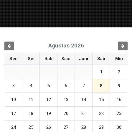
Agustus 2026
Sebelumnya
Selanju
Sen
Sel
Rab
Kam
Jum
Sab
Min
1
2
3
4
5
6
7
8
9
10
11
12
13
14
15
16
17
18
19
20
21
22
23
24
25
26
27
28
29
30